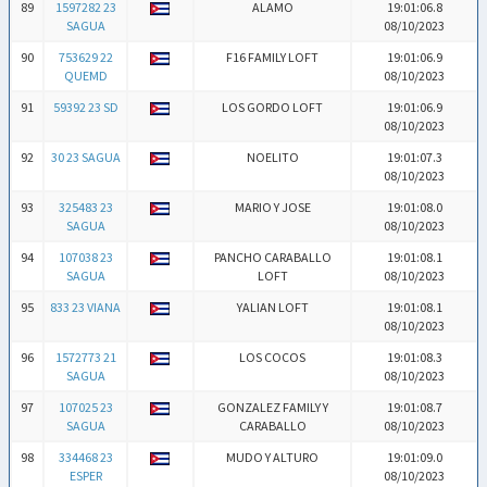
89
1597282 23
ALAMO
19:01:06.8
SAGUA
08/10/2023
90
753629 22
F16 FAMILY LOFT
19:01:06.9
QUEMD
08/10/2023
91
59392 23 SD
LOS GORDO LOFT
19:01:06.9
08/10/2023
92
30 23 SAGUA
NOELITO
19:01:07.3
08/10/2023
93
325483 23
MARIO Y JOSE
19:01:08.0
SAGUA
08/10/2023
94
107038 23
PANCHO CARABALLO
19:01:08.1
SAGUA
LOFT
08/10/2023
95
833 23 VIANA
YALIAN LOFT
19:01:08.1
08/10/2023
96
1572773 21
LOS COCOS
19:01:08.3
SAGUA
08/10/2023
97
107025 23
GONZALEZ FAMILY Y
19:01:08.7
SAGUA
CARABALLO
08/10/2023
98
334468 23
MUDO Y ALTURO
19:01:09.0
ESPER
08/10/2023