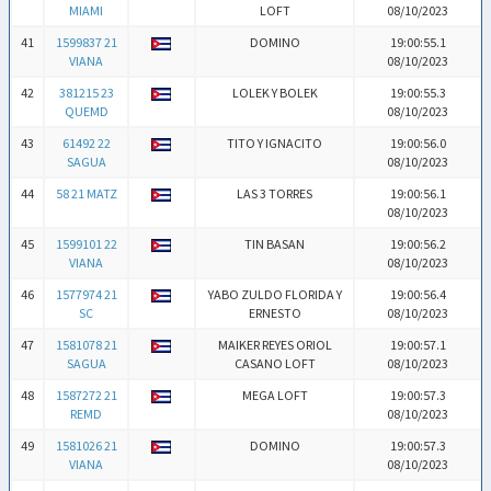
MIAMI
LOFT
08/10/2023
41
1599837 21
DOMINO
19:00:55.1
VIANA
08/10/2023
42
381215 23
LOLEK Y BOLEK
19:00:55.3
QUEMD
08/10/2023
43
61492 22
TITO Y IGNACITO
19:00:56.0
SAGUA
08/10/2023
44
58 21 MATZ
LAS 3 TORRES
19:00:56.1
08/10/2023
45
1599101 22
TIN BASAN
19:00:56.2
VIANA
08/10/2023
46
1577974 21
YABO ZULDO FLORIDA Y
19:00:56.4
SC
ERNESTO
08/10/2023
47
1581078 21
MAIKER REYES ORIOL
19:00:57.1
SAGUA
CASANO LOFT
08/10/2023
48
1587272 21
MEGA LOFT
19:00:57.3
REMD
08/10/2023
49
1581026 21
DOMINO
19:00:57.3
VIANA
08/10/2023