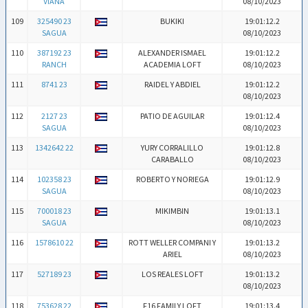
VIANA
08/10/2023
109
325490 23
BUKIKI
19:01:12.2
SAGUA
08/10/2023
110
387192 23
ALEXANDER ISMAEL
19:01:12.2
RANCH
ACADEMIA LOFT
08/10/2023
111
8741 23
RAIDEL Y ABDIEL
19:01:12.2
08/10/2023
112
2127 23
PATIO DE AGUILAR
19:01:12.4
SAGUA
08/10/2023
113
1342642 22
YURY CORRALILLO
19:01:12.8
CARABALLO
08/10/2023
114
102358 23
ROBERTO Y NORIEGA
19:01:12.9
SAGUA
08/10/2023
115
700018 23
MIKIMBIN
19:01:13.1
SAGUA
08/10/2023
116
1578610 22
ROTT WELLER COMPANI Y
19:01:13.2
ARIEL
08/10/2023
117
527189 23
LOS REALES LOFT
19:01:13.2
08/10/2023
118
753628 22
F16 FAMILY LOFT
19:01:13.4