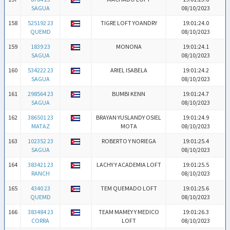
SAGUA
08/10/2023
158
525192 23
TIGRE LOFT YOANDRY
19:01:24.0
QUEMD
08/10/2023
159
1839 23
MONONA
19:01:24.1
SAGUA
08/10/2023
160
534222 23
ARIEL ISABELA
19:01:24.2
SAGUA
08/10/2023
161
298564 23
BUMBI KENN
19:01:24.7
SAGUA
08/10/2023
162
386501 23
BRAYAN YUSLANDY OSIEL
19:01:24.9
MATAZ
MOTA
08/10/2023
163
102352 23
ROBERTO Y NORIEGA
19:01:25.4
SAGUA
08/10/2023
164
383421 23
LACHY Y ACADEMIA LOFT
19:01:25.5
RANCH
08/10/2023
165
4340 23
TEM QUEMADO LOFT
19:01:25.6
QUEMD
08/10/2023
166
383484 23
TEAM MAMEY Y MEDICO
19:01:26.3
CORRA
LOFT
08/10/2023