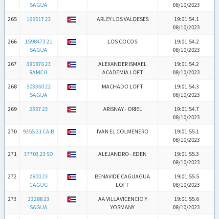
SAGUA
08/10/2023
265
169517 23
ARLEY LOS VALDESES
19:01:54.1
08/10/2023
266
1598473 21
LOS COCOS
19:01:54.2
SAGUA
08/10/2023
267
380876 23
ALEXANDER ISMAEL
19:01:54.2
RAMCH
ACADEMIA LOFT
08/10/2023
268
503360 22
MACHADO LOFT
19:01:54.3
SAGUA
08/10/2023
269
2397 23
ARISNAY - ORIEL
19:01:54.7
08/10/2023
270
9355 21 CAIB
IVAN EL COLMENERO
19:01:55.1
08/10/2023
271
37703 23 SD
ALEJANDRO - EDEN
19:01:55.3
08/10/2023
272
2800 23
BENAVIDE CAGUAGUA
19:01:55.5
CAGUG
LOFT
08/10/2023
273
23288 23
AA VILLAVICENCIO Y
19:01:55.6
SAGUA
YOSMANY
08/10/2023