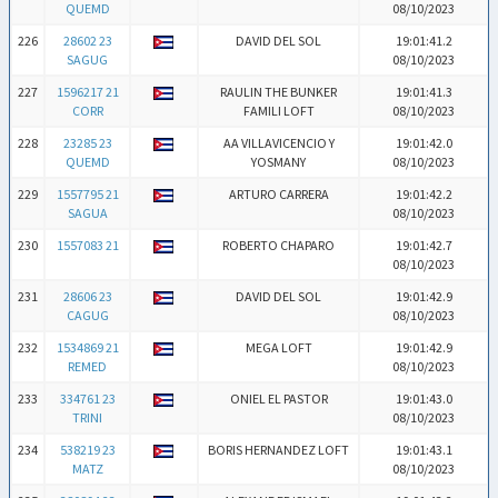
QUEMD
08/10/2023
226
28602 23
DAVID DEL SOL
19:01:41.2
SAGUG
08/10/2023
227
1596217 21
RAULIN THE BUNKER
19:01:41.3
CORR
FAMILI LOFT
08/10/2023
228
23285 23
AA VILLAVICENCIO Y
19:01:42.0
QUEMD
YOSMANY
08/10/2023
229
1557795 21
ARTURO CARRERA
19:01:42.2
SAGUA
08/10/2023
230
1557083 21
ROBERTO CHAPARO
19:01:42.7
08/10/2023
231
28606 23
DAVID DEL SOL
19:01:42.9
CAGUG
08/10/2023
232
1534869 21
MEGA LOFT
19:01:42.9
REMED
08/10/2023
233
334761 23
ONIEL EL PASTOR
19:01:43.0
TRINI
08/10/2023
234
538219 23
BORIS HERNANDEZ LOFT
19:01:43.1
MATZ
08/10/2023