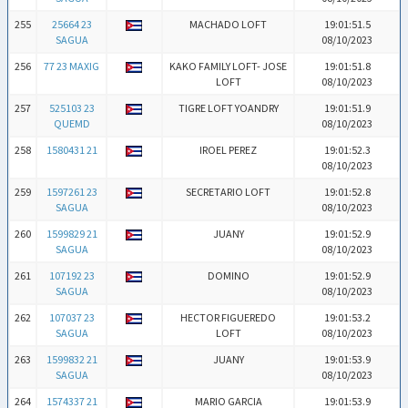
255
25664 23
MACHADO LOFT
19:01:51.5
SAGUA
08/10/2023
256
77 23 MAXIG
KAKO FAMILY LOFT- JOSE
19:01:51.8
LOFT
08/10/2023
257
525103 23
TIGRE LOFT YOANDRY
19:01:51.9
QUEMD
08/10/2023
258
1580431 21
IROEL PEREZ
19:01:52.3
08/10/2023
259
1597261 23
SECRETARIO LOFT
19:01:52.8
SAGUA
08/10/2023
260
1599829 21
JUANY
19:01:52.9
SAGUA
08/10/2023
261
107192 23
DOMINO
19:01:52.9
SAGUA
08/10/2023
262
107037 23
HECTOR FIGUEREDO
19:01:53.2
SAGUA
LOFT
08/10/2023
263
1599832 21
JUANY
19:01:53.9
SAGUA
08/10/2023
264
1574337 21
MARIO GARCIA
19:01:53.9