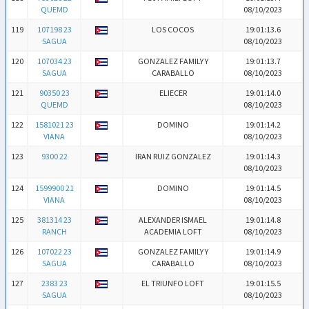
QUEMD
08/10/2023
119
107198 23
LOS COCOS
19:01:13.6
SAGUA
08/10/2023
120
107034 23
GONZALEZ FAMILY Y
19:01:13.7
SAGUA
CARABALLO
08/10/2023
121
90350 23
ELIECER
19:01:14.0
QUEMD
08/10/2023
122
1581021 23
DOMINO
19:01:14.2
VIANA
08/10/2023
123
9300 22
IRAN RUIZ GONZALEZ
19:01:14.3
08/10/2023
124
1599900 21
DOMINO
19:01:14.5
VIANA
08/10/2023
125
381314 23
ALEXANDER ISMAEL
19:01:14.8
RANCH
ACADEMIA LOFT
08/10/2023
126
107022 23
GONZALEZ FAMILY Y
19:01:14.9
SAGUA
CARABALLO
08/10/2023
127
2383 23
EL TRIUNFO LOFT
19:01:15.5
SAGUA
08/10/2023