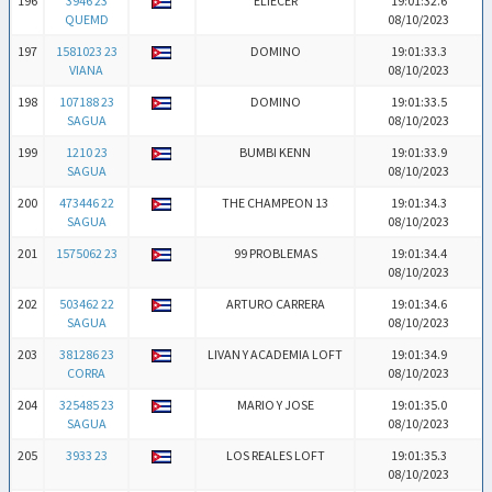
196
3946 23
ELIECER
19:01:32.6
QUEMD
08/10/2023
197
1581023 23
DOMINO
19:01:33.3
VIANA
08/10/2023
198
107188 23
DOMINO
19:01:33.5
SAGUA
08/10/2023
199
1210 23
BUMBI KENN
19:01:33.9
SAGUA
08/10/2023
200
473446 22
THE CHAMPEON 13
19:01:34.3
SAGUA
08/10/2023
201
1575062 23
99 PROBLEMAS
19:01:34.4
08/10/2023
202
503462 22
ARTURO CARRERA
19:01:34.6
SAGUA
08/10/2023
203
381286 23
LIVAN Y ACADEMIA LOFT
19:01:34.9
CORRA
08/10/2023
204
325485 23
MARIO Y JOSE
19:01:35.0
SAGUA
08/10/2023
205
3933 23
LOS REALES LOFT
19:01:35.3
08/10/2023