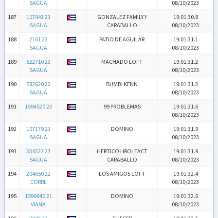
SAGUA
08/10/2023
187
107042 23
GONZALEZ FAMILY Y
19:01:30.8
SAGUA
CARABALLO
08/10/2023
188
2161 23
PATIO DE AGUILAR
19:01:31.1
SAGUA
08/10/2023
189
522710 23
MACHADO LOFT
19:01:31.2
SAGUA
08/10/2023
190
582620 22
BUMBI KENN
19:01:31.3
SAGUA
08/10/2023
191
1594520 23
99 PROBLEMAS
19:01:31.6
08/10/2023
192
107179 23
DOMINO
19:01:31.9
SAGUA
08/10/2023
193
334322 23
HERTICO HROLEACT
19:01:31.9
SAGUA
CARABALLO
08/10/2023
194
204650 22
LOS AMIGOS LOFT
19:01:32.4
CORRL
08/10/2023
195
1599840 21
DOMINO
19:01:32.6
VIANA
08/10/2023