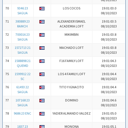
70
9346 23
LOS COCOS
19:01:03.0
SAGUA
08/10/2023
71
380889 23
ALEXANDER ISMAEL
19:01:03.5
RAMCH
ACADEMIA LOFT
08/10/2023
72
700016 23
MIKIMBIN
19:01:03.8
SAGUA
08/10/2023
73
1572713 21
MACHADO LOFT
19:01:03.8
SAGUA
08/10/2023
74
1588898 21
F16 FAMILY LOFT
19:01:04.3
QUEMD
08/10/2023
75
1599912 22
LOS 4 FAMILY LOFT
19:01:04.4
SC
08/10/2023
76
61493 22
TITO Y IGNACITO
19:01:04.4
SAGUA
08/10/2023
77
107168 23
DOMINO
19:01:04.6
SAGUA
08/10/2023
78
9686 23 ENC
YADIER ALMANDO VALDEZ
19:01:05.0
08/10/2023
79
1837 23
MONONA
19:01:05.1