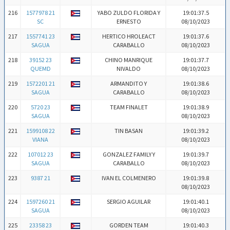
216
1577978 21
YABO ZULDO FLORIDA Y
19:01:37.5
SC
ERNESTO
08/10/2023
217
1557741 23
HERTICO HROLEACT
19:01:37.6
SAGUA
CARABALLO
08/10/2023
218
39152 23
CHINO MANRIQUE
19:01:37.7
QUEMD
NIVALDO
08/10/2023
219
1572201 21
ARMANDITO Y
19:01:38.6
SAGUA
CARABALLO
08/10/2023
220
5720 23
TEAM FINALET
19:01:38.9
SAGUA
08/10/2023
221
1599108 22
TIN BASAN
19:01:39.2
VIANA
08/10/2023
222
107012 23
GONZALEZ FAMILY Y
19:01:39.7
SAGUA
CARABALLO
08/10/2023
223
9387 21
IVAN EL COLMENERO
19:01:39.8
08/10/2023
224
1597260 21
SERGIO AGUILAR
19:01:40.1
SAGUA
08/10/2023
225
23358 23
GORDEN TEAM
19:01:40.3