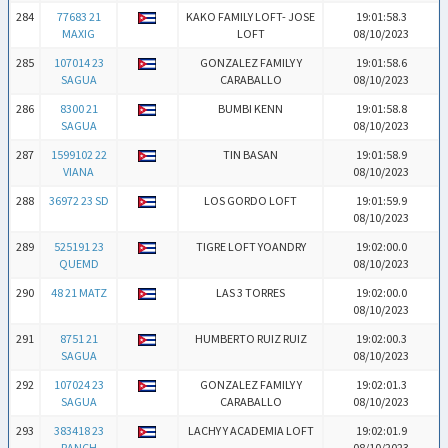
284
77683 21
KAKO FAMILY LOFT- JOSE
19:01:58.3
MAXIG
LOFT
08/10/2023
285
107014 23
GONZALEZ FAMILY Y
19:01:58.6
SAGUA
CARABALLO
08/10/2023
286
8300 21
BUMBI KENN
19:01:58.8
SAGUA
08/10/2023
287
1599102 22
TIN BASAN
19:01:58.9
VIANA
08/10/2023
288
36972 23 SD
LOS GORDO LOFT
19:01:59.9
08/10/2023
289
525191 23
TIGRE LOFT YOANDRY
19:02:00.0
QUEMD
08/10/2023
290
48 21 MATZ
LAS 3 TORRES
19:02:00.0
08/10/2023
291
8751 21
HUMBERTO RUIZ RUIZ
19:02:00.3
SAGUA
08/10/2023
292
107024 23
GONZALEZ FAMILY Y
19:02:01.3
SAGUA
CARABALLO
08/10/2023
293
383418 23
LACHY Y ACADEMIA LOFT
19:02:01.9
RANCH
08/10/2023