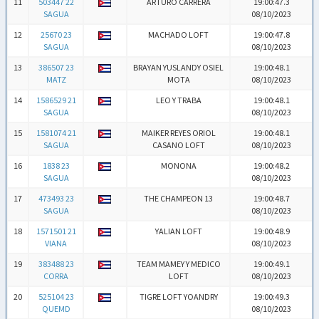
11
503447 22
ARTURO CARRERA
19:00:47.3
SAGUA
08/10/2023
12
25670 23
MACHADO LOFT
19:00:47.8
SAGUA
08/10/2023
13
386507 23
BRAYAN YUSLANDY OSIEL
19:00:48.1
MATZ
MOTA
08/10/2023
14
1586529 21
LEO Y TRABA
19:00:48.1
SAGUA
08/10/2023
15
1581074 21
MAIKER REYES ORIOL
19:00:48.1
SAGUA
CASANO LOFT
08/10/2023
16
1838 23
MONONA
19:00:48.2
SAGUA
08/10/2023
17
473493 23
THE CHAMPEON 13
19:00:48.7
SAGUA
08/10/2023
18
1571501 21
YALIAN LOFT
19:00:48.9
VIANA
08/10/2023
19
383488 23
TEAM MAMEY Y MEDICO
19:00:49.1
CORRA
LOFT
08/10/2023
20
525104 23
TIGRE LOFT YOANDRY
19:00:49.3
QUEMD
08/10/2023