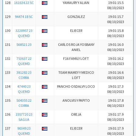
128
161634 22 SC
YAMAURY Y ALIAN
19:01:15.5
08/10/2023
129
94474 18 SC
GONZALEZ
19:01:15.7
08/10/2023
130
3220957 23
ELIECER
19:01:15.8
QUEMD
08/10/2023
131
568521 23
CARLOS ROJA YOSBANY
19:01:16.0
ANIEL
08/10/2023
132
753637 22
F16 FAMILY LOFT
19:01:16.2
QUEMD
08/10/2023
133
381282 23
TEAM MAMEY Y MEDICO
19:01:16.6
CORRA
LOFT
08/10/2023
134
47440 23
PANCHO OSDALVY LOCO
19:01:17.3
QUEMD
08/10/2023
135
504355 22
ANOLVIS Y PAPITO
19:01:17.8
CORRA
08/10/2023
136
1557720 23
OREJA
19:01:17.9
SAGUA
08/10/2023
137
90349 23
ELIECER
19:01:17.9
QUEMD
08/10/2023