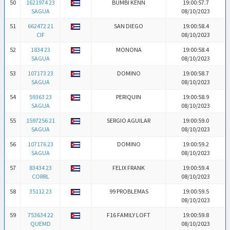
50
1621974 23
BUMBI KENN
19:00:57.7
SAGUA
08/10/2023
51
662472 21
SAN DIEGO
19:00:58.4
CIF
08/10/2023
52
1834 23
MONONA
19:00:58.4
SAGUA
08/10/2023
53
107173 23
DOMINO
19:00:58.7
SAGUA
08/10/2023
54
59363 23
PERIQUIN
19:00:58.9
SAGUA
08/10/2023
55
1597256 21
SERGIO AGUILAR
19:00:59.0
SAGUA
08/10/2023
56
107176 23
DOMINO
19:00:59.2
SAGUA
08/10/2023
57
83434 23
FELIX FRANK
19:00:59.4
CORRL
08/10/2023
58
35112 23
99 PROBLEMAS
19:00:59.5
08/10/2023
59
753634 22
F16 FAMILY LOFT
19:00:59.8
QUEMD
08/10/2023