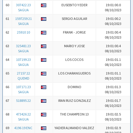
60
307422 23
EUSEBITO Y EDER
19:01:00.0
SAGUA
08/10/2023
61
1597259 21
SERGIO AGUILAR
19:01:00.2
SAGUA
08/10/2023
62
25910 10
FRANK - JORGE
19:01:00.4
08/10/2023
63
325481 23
MARIO Y JOSE
19:01:00.4
SAGUA
08/10/2023
64
107199 23
LOS COCOS
19:01:01.1
SAGUA
08/10/2023
65
27157 22
LOS CHARANGUEROS
19:01:01.1
QUEMD
08/10/2023
66
107171 23
DOMINO
19:01:01.3
SAGUA
08/10/2023
67
518895 22
IRAN RUIZ GONZALEZ
19:01:01.7
08/10/2023
68
473426 22
THE CHAMPEON 13
19:01:02.5
SAGUA
08/10/2023
69
4196 19 ENC
YADIER ALMANDO VALDEZ
19:01:02.9
08/10/2023